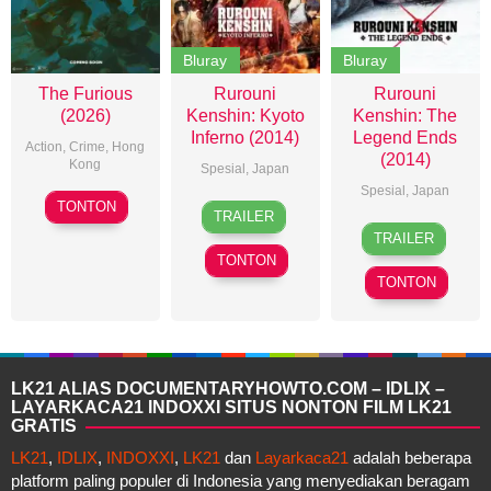
Bluray
Bluray
The Furious
Rurouni
Rurouni
(2026)
Kenshin: Kyoto
Kenshin: The
Inferno (2014)
Legend Ends
Action
,
Crime
,
Hong
(2014)
Kong
Spesial
,
Japan
Spesial
,
Japan
10
Kenji
1
Keishi
TONTON
TRAILER
Jun
Tanigaki
13
Keishi
Aug
Otomo
,
TRAILER
2026
Sep
Otomo
,
2014
Kenji
TONTON
2014
Kenji
Tanigaki
TONTON
Tanigaki
LK21 ALIAS DOCUMENTARYHOWTO.COM – IDLIX –
LAYARKACA21 INDOXXI SITUS NONTON FILM LK21
GRATIS
LK21
,
IDLIX
,
INDOXXI
,
LK21
dan
Layarkaca21
adalah beberapa
platform paling populer di Indonesia yang menyediakan beragam