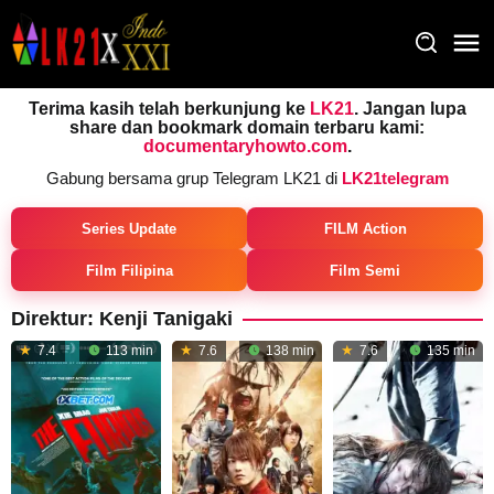
Loncat
ke
konten
Terima kasih telah berkunjung ke
LK21
. Jangan lupa
share dan bookmark domain terbaru kami:
documentaryhowto.com
.
Gabung bersama grup Telegram LK21 di
LK21telegram
Series Update
FILM Action
Film Filipina
Film Semi
Direktur:
Kenji Tanigaki
7.4
113 min
7.6
138 min
7.6
135 min