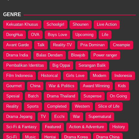
GENRE
Kekuatan Khusus
Schoolgirl
Shounen
Live Action
DongHua
OVA
Boys Love
Upcoming
Life
Avant Garde
Talk
Reality-TV
Pria Dominan
Creampie
Drama India
Balas Dendam
Blowjob
Power ranger
Pembalikan Identitas
Big Oppai
Serangan Balik
Film Indonesia
Historical
Girls Love
Modern
Indonesia
Gourmet
China
War & Politics
Award Winning
Kids
Spesial
Batch
Drama Thailand
Suspense
On Going
Reality
Sports
Completed
Western
Slice of Life
Drama Jepang
TV
Ecchi
War
Supernatural
Sci-Fi & Fantasy
Featured
Action & Adventure
History
Sci-Fi
Music
Hentai
Drama Korea
Drama China