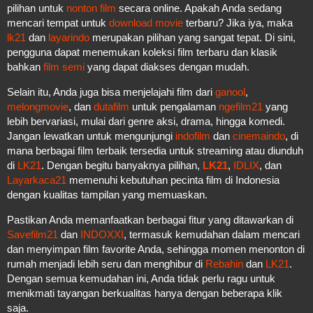
pilihan untuk
nonton film
secara online. Apakah Anda sedang
mencari tempat untuk
download movie
terbaru? Jika iya, maka
lk21
dan
layarindo
merupakan pilihan yang sangat tepat. Di sini,
pengguna dapat menemukan koleksi film terbaru dan klasik
bahkan
film semi
yang dapat diakses dengan mudah.
Selain itu, Anda juga bisa menjelajahi film dari
ganool
,
melongmovie
, dan
dutafilm
untuk pengalaman
ngefilm21
yang
lebih bervariasi, mulai dari genre aksi, drama, hingga komedi.
Jangan lewatkan untuk mengunjungi
indofilm
dan
cinemaindo
, di
mana berbagai film terbaik tersedia untuk streaming atau diunduh
di
LK21
. Dengan begitu banyaknya pilihan,
LK21
,
IDLIX
, dan
Layarkaca21
memenuhi kebutuhan pecinta film di Indonesia
dengan kualitas tampilan yang memuaskan.
Pastikan Anda memanfaatkan berbagai fitur yang ditawarkan di
Savefilm21
dan
INDOXXI
, termasuk kemudahan dalam mencari
dan menyimpan film favorite Anda, sehingga momen menonton di
rumah menjadi lebih seru dan menghibur di
Rebahin
dan
LK21
.
Dengan semua kemudahan ini, Anda tidak perlu ragu untuk
menikmati tayangan berkualitas hanya dengan beberapa klik
saja.