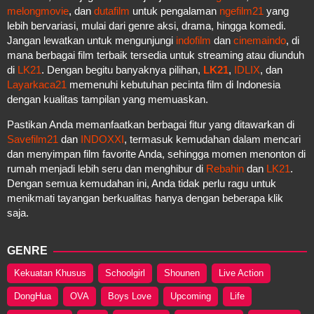
melongmovie
, dan
dutafilm
untuk pengalaman
ngefilm21
yang
lebih bervariasi, mulai dari genre aksi, drama, hingga komedi.
Jangan lewatkan untuk mengunjungi
indofilm
dan
cinemaindo
, di
mana berbagai film terbaik tersedia untuk streaming atau diunduh
di
LK21
. Dengan begitu banyaknya pilihan,
LK21
,
IDLIX
, dan
Layarkaca21
memenuhi kebutuhan pecinta film di Indonesia
dengan kualitas tampilan yang memuaskan.
Pastikan Anda memanfaatkan berbagai fitur yang ditawarkan di
Savefilm21
dan
INDOXXI
, termasuk kemudahan dalam mencari
dan menyimpan film favorite Anda, sehingga momen menonton di
rumah menjadi lebih seru dan menghibur di
Rebahin
dan
LK21
.
Dengan semua kemudahan ini, Anda tidak perlu ragu untuk
menikmati tayangan berkualitas hanya dengan beberapa klik
saja.
GENRE
Kekuatan Khusus
Schoolgirl
Shounen
Live Action
DongHua
OVA
Boys Love
Upcoming
Life