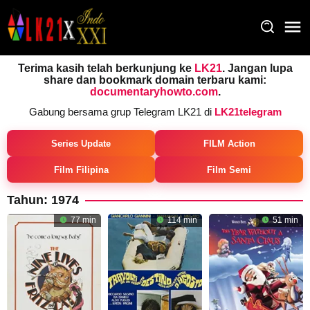
Loncat
ke
konten
Terima kasih telah berkunjung ke
LK21
. Jangan lupa
share dan bookmark domain terbaru kami:
documentaryhowto.com
.
Gabung bersama grup Telegram LK21 di
LK21telegram
Series Update
FILM Action
Film Filipina
Film Semi
Tahun:
1974
77 min
114 min
51 min