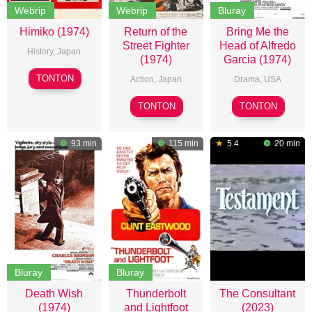
Webrip
Webrip
Bluray
Himiko (1974)
Return of the
Bring Me the
Street Fighter
Head of Alfredo
History
,
Japan
(1974)
Garcia (1974)
Masahiro
TONTON
Action
,
Japan
Drama
,
USA
Shinoda
Shigehiro
Sam
TONTON
TONTON
Ozawa
Peckinpah
93 min
115 min
5.4
20 min
Bluray
Bluray
Death Wish
Thunderbolt
The Consultant
(1974)
and Lightfoot
(2023)