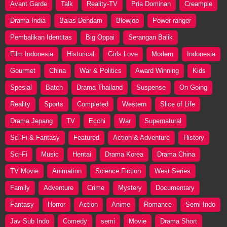
Avant Garde
Talk
Reality-TV
Pria Dominan
Creampie
Drama India
Balas Dendam
Blowjob
Power ranger
Pembalikan Identitas
Big Oppai
Serangan Balik
Film Indonesia
Historical
Girls Love
Modern
Indonesia
Gourmet
China
War & Politics
Award Winning
Kids
Spesial
Batch
Drama Thailand
Suspense
On Going
Reality
Sports
Completed
Western
Slice of Life
Drama Jepang
TV
Ecchi
War
Supernatural
Sci-Fi & Fantasy
Featured
Action & Adventure
History
Sci-Fi
Music
Hentai
Drama Korea
Drama China
TV Movie
Animation
Science Fiction
West Series
Family
Adventure
Crime
Mystery
Documentary
Fantasy
Horror
Action
Anime
Romance
Semi Indo
Jav Sub Indo
Comedy
semi
Movie
Drama Short