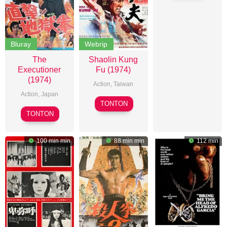
Bluray
Webrip
The
Shaolin Kung
Executioner
Fu (1974)
(1974)
Action
,
Taiwan
Action
,
Japan
Joseph
TONTON
Teruo
Kuo
TONTON
Ishii
100 min min
88 min min
112 min