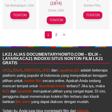
(1974)
Tak Berkategori,
USA
Nonton FIlm
,
Crime
,
USA
Michael
1
James
TONTON
TONTON
Michael
Winner
Jan
Broughton
TONTON
Cimino
1974
1
2
LK21 ALIAS DOCUMENTARYHOWTO.COM – IDLIX –
LAYARKACA21 INDOXXI SITUS NONTON FILM LK21
GRATIS
LK21
,
IDLIX
,
INDOXXI
,
LK21
dan
Layarkaca21
adalah beberapa
platform paling populer di Indonesia yang menyediakan beragam
pilihan untuk
nonton film
secara online. Apakah Anda sedang
mencari tempat untuk
download movie
terbaru? Jika iya, maka
lk21
dan
layarindo
merupakan pilihan yang sangat tepat. Di sini,
pengguna dapat menemukan koleksi film terbaru dan klasik
bahkan
film semi
yang dapat diakses dengan mudah.
Selain itu, Anda juga bisa menjelajahi film dari
ganool
,