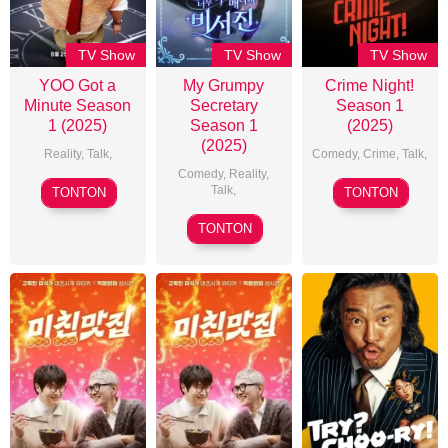
TV Show
TV Show
TV Show
YOO Got a
My Grumpy
Crime Night!
Minute Season
Secretary
Season 1
1 (2025)
Season 1
(2025)
(2025)
Reality
,
Talk
,
Comedy
,
Crime
,
Talk
,
Comedy
,
Reality
,
Talk
,
TONTON
TONTON
TONTON