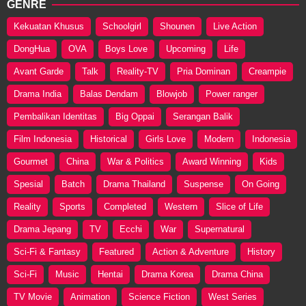
GENRE
Kekuatan Khusus
Schoolgirl
Shounen
Live Action
DongHua
OVA
Boys Love
Upcoming
Life
Avant Garde
Talk
Reality-TV
Pria Dominan
Creampie
Drama India
Balas Dendam
Blowjob
Power ranger
Pembalikan Identitas
Big Oppai
Serangan Balik
Film Indonesia
Historical
Girls Love
Modern
Indonesia
Gourmet
China
War & Politics
Award Winning
Kids
Spesial
Batch
Drama Thailand
Suspense
On Going
Reality
Sports
Completed
Western
Slice of Life
Drama Jepang
TV
Ecchi
War
Supernatural
Sci-Fi & Fantasy
Featured
Action & Adventure
History
Sci-Fi
Music
Hentai
Drama Korea
Drama China
TV Movie
Animation
Science Fiction
West Series