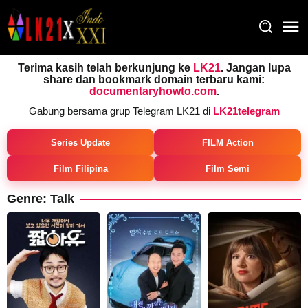
Loncat
ke
konten
Terima kasih telah berkunjung ke
LK21
. Jangan lupa
share dan bookmark domain terbaru kami:
documentaryhowto.com
.
Gabung bersama grup Telegram LK21 di
LK21telegram
Series Update
FILM Action
Film Filipina
Film Semi
Genre: Talk