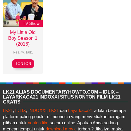
TV Show
My Little Old
Boy Season 1
(2016)
Reality
,
Talk
,
TONTON
LK21 ALIAS DOCUMENTARYHOWTO.COM – IDLIX –
LAYARKACA21 INDOXXI SITUS NONTON FILM LK21
GRATIS
LK21
,
IDLIX
,
INDOXXI
,
LK21
dan
Layarkaca21
adalah beberapa
platform paling populer di Indonesia yang menyediakan beragam
pilihan untuk
nonton film
secara online. Apakah Anda sedang
mencari tempat untuk
download movie
terbaru? Jika iya, maka