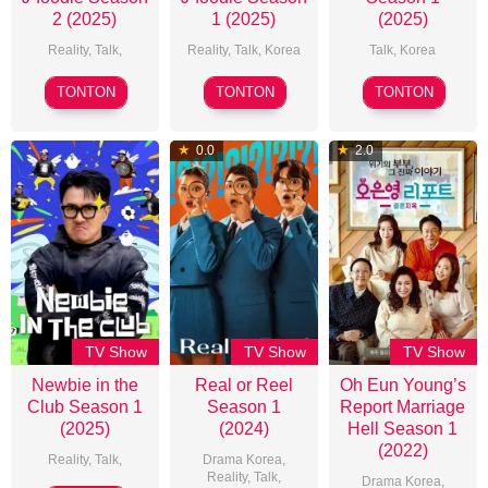
2 (2025)
1 (2025)
(2025)
Reality
,
Talk
,
Reality
,
Talk
,
Korea
Talk
,
Korea
2025-
2025-
TONTON
TONTON
TONTON
02-
02-
27
26
0.0
2.0
TV Show
TV Show
TV Show
Newbie in the
Real or Reel
Oh Eun Young’s
Club Season 1
Season 1
Report Marriage
(2025)
(2024)
Hell Season 1
(2022)
Reality
,
Talk
,
Drama Korea
,
Reality
,
Talk
,
Drama Korea
,