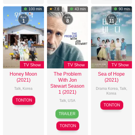
2022
100 min
7.6
43 min
90 min
Eps:
Eps:
Eps:
1
8
11
TV Show
TV Show
TV Show
Honey Moon
The Problem
Sea of Hope
(2021)
With Jon
(2021)
Stewart Season
Talk
,
Korea
Drama Korea
,
Talk
,
1 (2021)
Korea
12
TONTON
Talk
,
USA
29
Jul
TONTON
Jun
30
Jon
2021
TRAILER
2021
Sep
Stewart
2021
TONTON