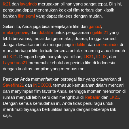
lk21
dan
layarindo
merupakan pilihan yang sangat tepat. Di sini,
pengguna dapat menemukan koleksi film terbaru dan klasik
bahkan
film semi
yang dapat diakses dengan mudah.
Selain itu, Anda juga bisa menjelajahi film dari
ganool
,
melongmovie
, dan
dutafilm
untuk pengalaman
ngefilm21
yang
lebih bervariasi, mulai dari genre aksi, drama, hingga komedi.
Jangan lewatkan untuk mengunjungi
indofilm
dan
cinemaindo
, di
mana berbagai film terbaik tersedia untuk streaming atau diunduh
di
LK21
. Dengan begitu banyaknya pilihan,
LK21
,
IDLIX
, dan
Layarkaca21
memenuhi kebutuhan pecinta film di Indonesia
dengan kualitas tampilan yang memuaskan.
Pastikan Anda memanfaatkan berbagai fitur yang ditawarkan di
Savefilm21
dan
INDOXXI
, termasuk kemudahan dalam mencari
dan menyimpan film favorite Anda, sehingga momen menonton di
rumah menjadi lebih seru dan menghibur di
Rebahin
dan
LK21
.
Dengan semua kemudahan ini, Anda tidak perlu ragu untuk
menikmati tayangan berkualitas hanya dengan beberapa klik
saja.