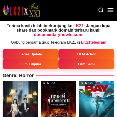
Loncat
ke
konten
Terima kasih telah berkunjung ke
LK21
. Jangan lupa
share dan bookmark domain terbaru kami:
documentaryhowto.com
.
Gabung bersama grup Telegram LK21 di
LK21telegram
Series Update
FILM Action
Film Filipina
Film Semi
Genre: Horror
6.333
6.679