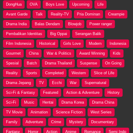
DongHua
OVA
Boys Love
Upcoming
Life
Avant Garde
Talk
Reality-TV
Pria Dominan
Creampie
Drama India
Balas Dendam
Blowjob
Power ranger
Pembalikan Identitas
Big Oppai
Serangan Balik
Film Indonesia
Historical
Girls Love
Modern
Indonesia
Gourmet
China
War & Politics
Award Winning
Kids
Spesial
Batch
Drama Thailand
Suspense
On Going
Reality
Sports
Completed
Western
Slice of Life
Drama Jepang
TV
Ecchi
War
Supernatural
Sci-Fi & Fantasy
Featured
Action & Adventure
History
Sci-Fi
Music
Hentai
Drama Korea
Drama China
TV Movie
Animation
Science Fiction
West Series
Family
Adventure
Crime
Mystery
Documentary
Fantasy
Horror
Action
Anime
Romance
Semi Indo