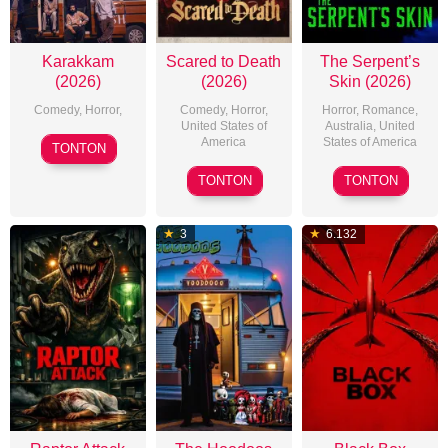
Karakkam
Scared to Death
The Serpent’s
(2026)
(2026)
Skin (2026)
Comedy
,
Horror
,
Comedy
,
Horror
,
Horror
,
Romance
,
United States of
Australia
,
United
2026-
America
States of America
TONTON
05-
2026-
2026-
TONTON
TONTON
28
03-
03-
13
27
3
6.132