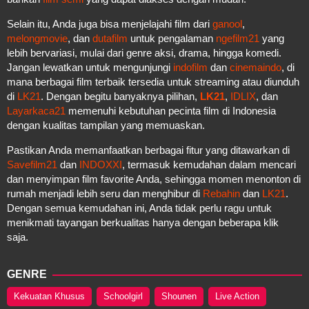
Selain itu, Anda juga bisa menjelajahi film dari
ganool
,
melongmovie
, dan
dutafilm
untuk pengalaman
ngefilm21
yang
lebih bervariasi, mulai dari genre aksi, drama, hingga komedi.
Jangan lewatkan untuk mengunjungi
indofilm
dan
cinemaindo
, di
mana berbagai film terbaik tersedia untuk streaming atau diunduh
di
LK21
. Dengan begitu banyaknya pilihan,
LK21
,
IDLIX
, dan
Layarkaca21
memenuhi kebutuhan pecinta film di Indonesia
dengan kualitas tampilan yang memuaskan.
Pastikan Anda memanfaatkan berbagai fitur yang ditawarkan di
Savefilm21
dan
INDOXXI
, termasuk kemudahan dalam mencari
dan menyimpan film favorite Anda, sehingga momen menonton di
rumah menjadi lebih seru dan menghibur di
Rebahin
dan
LK21
.
Dengan semua kemudahan ini, Anda tidak perlu ragu untuk
menikmati tayangan berkualitas hanya dengan beberapa klik
saja.
GENRE
Kekuatan Khusus
Schoolgirl
Shounen
Live Action