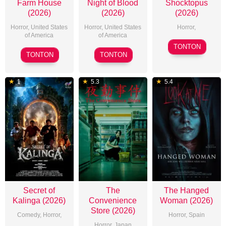
Farm House
Night of Blood
Shocktopus
(2026)
(2026)
(2026)
Horror
,
United States
Horror
,
United States
Horror
,
of America
of America
2026-
TONTON
2026-
2026-
05-
TONTON
TONTON
07-
06-
26
07
16
1
5.3
5.4
Secret of
The
The Hanged
Kalinga (2026)
Convenience
Woman (2026)
Store (2026)
Comedy
,
Horror
,
Horror
,
Spain
Horror
,
Japan