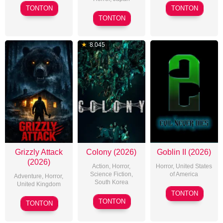
2026-
2026-
TONTON
TONTON
2026-
06-
04-
TONTON
02-
18
22
20
8.045
Grizzly Attack
Colony (2026)
Goblin II (2026)
(2026)
Action
,
Horror
,
Horror
,
United States
Science Fiction
,
of America
Adventure
,
Horror
,
South Korea
United Kingdom
2026-
TONTON
2026-
2026-
07-
TONTON
TONTON
05-
05-
10
21
15