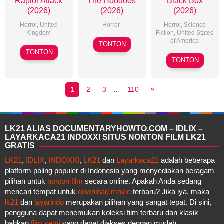
Raptor Attack
The Hoodoos
Black Box
(2026)
(2026)
(2026)
Horror
,
United
Horror
,
Horror
,
Science
Kingdom
Fiction
,
United States
2026-
of America
TONTON
2026-
07-
TONTON
2026-
06-
TONTON
07
06-
28
25
1
2
3
…
110
LK21 ALIAS DOCUMENTARYHOWTO.COM – IDLIX –
LAYARKACA21 INDOXXI SITUS NONTON FILM LK21
GRATIS
LK21
,
IDLIX
,
INDOXXI
,
LK21
dan
Layarkaca21
adalah beberapa
platform paling populer di Indonesia yang menyediakan beragam
pilihan untuk
nonton film
secara online. Apakah Anda sedang
mencari tempat untuk
download movie
terbaru? Jika iya, maka
lk21
dan
layarindo
merupakan pilihan yang sangat tepat. Di sini,
pengguna dapat menemukan koleksi film terbaru dan klasik
bahkan
film semi
yang dapat diakses dengan mudah.