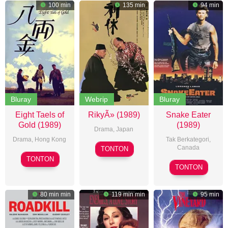
100 min
135 min
94 min
Bluray
Webrip
Bluray
Eight Taels of
RikyÃ» (1989)
Snake Eater
Gold (1989)
(1989)
Drama
,
Japan
Drama
,
Hong Kong
Tak Berkategori,
Hiroshi
Canada
TONTON
Mabel
Teshigahara
TONTON
George
Cheung
TONTON
Erschbame
80 min min
119 min min
95 min