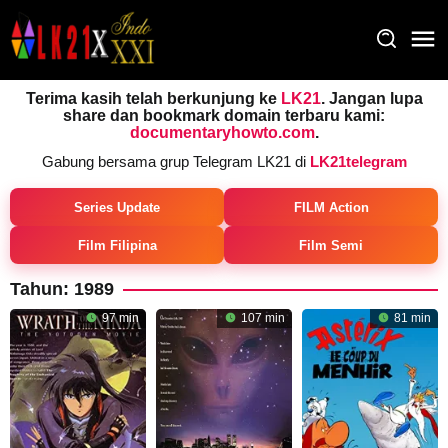
Loncat
ke
konten
Terima kasih telah berkunjung ke
LK21
. Jangan lupa
share dan bookmark domain terbaru kami:
documentaryhowto.com
.
Gabung bersama grup Telegram LK21 di
LK21telegram
Series Update
FILM Action
Film Filipina
Film Semi
Tahun:
1989
97 min
107 min
81 min