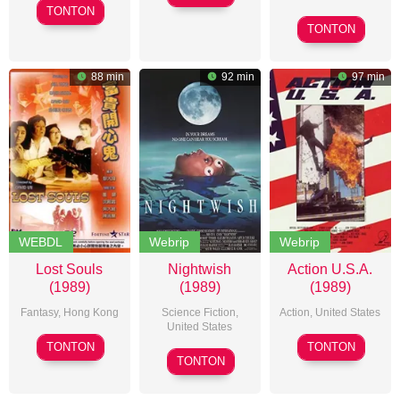
George
Mastorakis
TONTON
Monte
Erschbamer
TONTON
Hellman
88 min
92 min
97 min
WEBDL
Webrip
Webrip
Lost Souls
Nightwish
Action U.S.A.
(1989)
(1989)
(1989)
Fantasy
,
Hong Kong
Science Fiction
,
Action
,
United States
United States
David
John
TONTON
TONTON
Bruce
Lai
Stewart
TONTON
R.
Cook