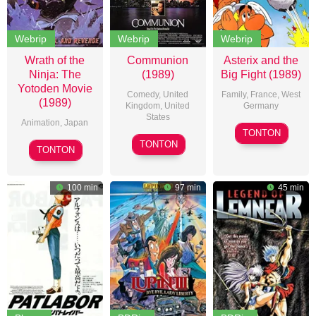
Webrip
Webrip
Webrip
Wrath of the
Communion
Asterix and the
Ninja: The
(1989)
Big Fight (1989)
Yotoden Movie
Comedy
,
United
Family
,
France
,
West
(1989)
Kingdom
,
United
Germany
States
Animation
,
Japan
David
TONTON
Philippe
N.
TONTON
Osamu
TONTON
Mora
Weiss
Yamasaki
100 min
97 min
45 min