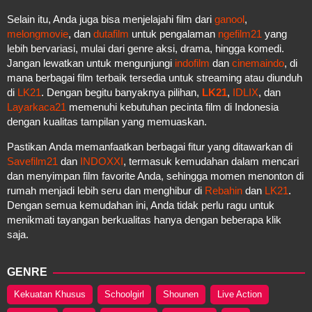
Selain itu, Anda juga bisa menjelajahi film dari
ganool
,
melongmovie
, dan
dutafilm
untuk pengalaman
ngefilm21
yang
lebih bervariasi, mulai dari genre aksi, drama, hingga komedi.
Jangan lewatkan untuk mengunjungi
indofilm
dan
cinemaindo
, di
mana berbagai film terbaik tersedia untuk streaming atau diunduh
di
LK21
. Dengan begitu banyaknya pilihan,
LK21
,
IDLIX
, dan
Layarkaca21
memenuhi kebutuhan pecinta film di Indonesia
dengan kualitas tampilan yang memuaskan.
Pastikan Anda memanfaatkan berbagai fitur yang ditawarkan di
Savefilm21
dan
INDOXXI
, termasuk kemudahan dalam mencari
dan menyimpan film favorite Anda, sehingga momen menonton di
rumah menjadi lebih seru dan menghibur di
Rebahin
dan
LK21
.
Dengan semua kemudahan ini, Anda tidak perlu ragu untuk
menikmati tayangan berkualitas hanya dengan beberapa klik
saja.
GENRE
Kekuatan Khusus
Schoolgirl
Shounen
Live Action