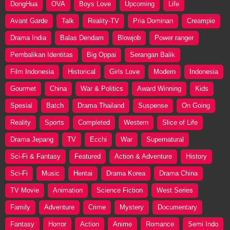
DongHua
OVA
Boys Love
Upcoming
Life
Avant Garde
Talk
Reality-TV
Pria Dominan
Creampie
Drama India
Balas Dendam
Blowjob
Power ranger
Pembalikan Identitas
Big Oppai
Serangan Balik
Film Indonesia
Historical
Girls Love
Modern
Indonesia
Gourmet
China
War & Politics
Award Winning
Kids
Spesial
Batch
Drama Thailand
Suspense
On Going
Reality
Sports
Completed
Western
Slice of Life
Drama Jepang
TV
Ecchi
War
Supernatural
Sci-Fi & Fantasy
Featured
Action & Adventure
History
Sci-Fi
Music
Hentai
Drama Korea
Drama China
TV Movie
Animation
Science Fiction
West Series
Family
Adventure
Crime
Mystery
Documentary
Fantasy
Horror
Action
Anime
Romance
Semi Indo