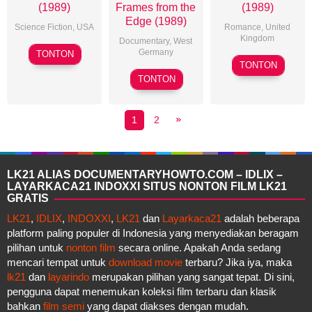
(1989)
Frames from the
(1989)
Edge (1989)
Science Fiction
,
USA
Romance
,
United
Kingdom
Documentary
,
West
David
Germany
TONTON
Ken
Schmoeller
TONTON
Adrian
Russell
TONTON
Maben
1
2
LK21 ALIAS DOCUMENTARYHOWTO.COM – IDLIX –
LAYARKACA21 INDOXXI SITUS NONTON FILM LK21
GRATIS
LK21
,
IDLIX
,
INDOXXI
,
LK21
dan
Layarkaca21
adalah beberapa
platform paling populer di Indonesia yang menyediakan beragam
pilihan untuk
nonton film
secara online. Apakah Anda sedang
mencari tempat untuk
download movie
terbaru? Jika iya, maka
lk21
dan
layarindo
merupakan pilihan yang sangat tepat. Di sini,
pengguna dapat menemukan koleksi film terbaru dan klasik
bahkan
film semi
yang dapat diakses dengan mudah.