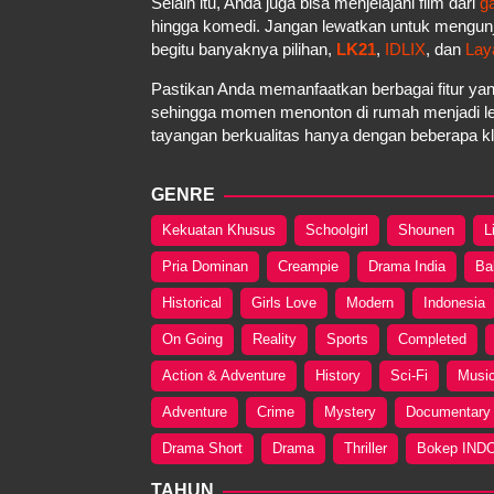
Selain itu, Anda juga bisa menjelajahi film dari
g
hingga komedi. Jangan lewatkan untuk mengun
begitu banyaknya pilihan,
LK21
,
IDLIX
, dan
Lay
Pastikan Anda memanfaatkan berbagai fitur yan
sehingga momen menonton di rumah menjadi le
tayangan berkualitas hanya dengan beberapa kli
GENRE
Kekuatan Khusus
Schoolgirl
Shounen
L
Pria Dominan
Creampie
Drama India
Ba
Historical
Girls Love
Modern
Indonesia
On Going
Reality
Sports
Completed
Action & Adventure
History
Sci-Fi
Musi
Adventure
Crime
Mystery
Documentary
Drama Short
Drama
Thriller
Bokep IND
TAHUN