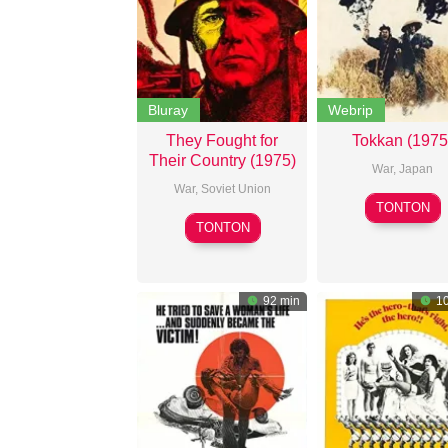
Bluray
Webrip
They Fought for
Tokkan (1975
Their Country (1975)
War
,
Japan
War
,
Soviet Union
Kihach
TONTON
Sergey
Okamo
TONTON
Bondarchuk
92 min
10