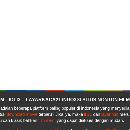
– IDLIX – LAYARKACA21 INDOXXI SITUS NONTON FILM
adalah beberapa platform paling populer di Indonesia yang menyedi
ntuk
download movie
terbaru? Jika iya, maka
lk21
dan
layarindo
merupa
u dan klasik bahkan
film semi
yang dapat diakses dengan mudah.