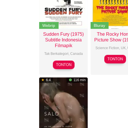
Webrip
Bluray
Sudden Fury (1975)
The Rocky Hor
Subtitle Indonesia
Picture Show (1
Filmapik
Science Fiction
,
UK
,
Tak Berkategori,
Canada
Jim
TONTON
Brian
Sharm
TONTON
Damude
6.4
116 min