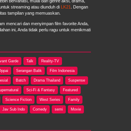
ebih bervariasi, mulai dari genre aksi, drama,
a untuk streaming atau diunduh di
LK21
. Dengan
litas tampilan yang memuaskan.
m mencari dan menyimpan film favorite Anda,
an ini, Anda tidak perlu ragu untuk menikmati
vant Garde
Talk
Reality-TV
Oppai
Serangan Balik
Film Indonesia
esial
Batch
Drama Thailand
Suspense
upernatural
Sci-Fi & Fantasy
Featured
Science Fiction
West Series
Family
Jav Sub Indo
Comedy
semi
Movie