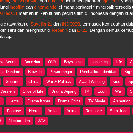
anool
,
melongmovie
, dan
dutafilm
untuk pengalaman
ngefilm21
yang l
jungi
indofilm
dan
cinemaindo
, di mana berbagai film terbaik tersedi
arkaca21
memenuhi kebutuhan pecinta film di Indonesia dengan kua
g ditawarkan di
Savefilm21
dan
INDOXXI
, termasuk kemudahan dala
bih seru dan menghibur di
Rebahin
dan
LK21
. Dengan semua kemudah
k saja.
ive Action
DongHua
OVA
Boys Love
Upcoming
Life
A
las Dendam
Blowjob
Power ranger
Pembalikan Identitas
Big 
Gourmet
China
War & Politics
Award Winning
Kids
Sp
Western
Slice of Life
Drama Jepang
TV
Ecchi
War
S
c
Hentai
Drama Korea
Drama China
TV Movie
Animation
Fantasy
Horror
Action
Anime
Romance
Semi Indo
O
Nonton FIlm
JAV