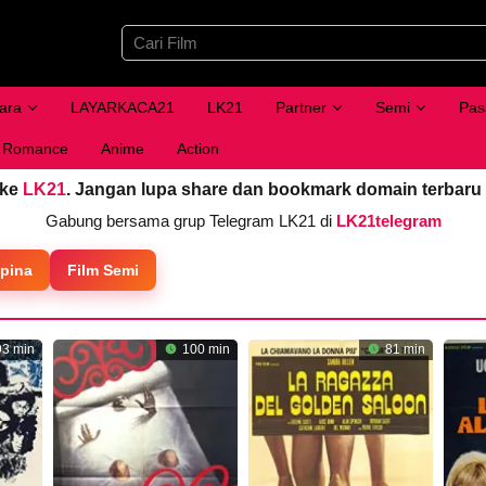
ara
LAYARKACA21
LK21
Partner
Semi
Pas
Romance
Anime
Action
 ke
LK21
. Jangan lupa share dan bookmark domain terbaru
Gabung bersama grup Telegram LK21 di
LK21telegram
ipina
Film Semi
3 min
100 min
81 min