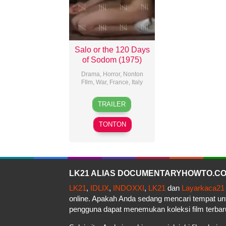
Salo or the 120 Days
of Sodom (1975)
Drama
,
Horror
,
Nonton
FIlm
,
War
,
France
,
Italy
22
Beatrice
TRAILER
Nov
Banfi
,
1975
Pier
TONTON
Paolo
Pasolini
LK21 ALIAS DOCUMENTARYHOWTO.COM 
LK21
,
IDLIX
,
INDOXXI
,
LK21
dan
Layarkaca21
online. Apakah Anda sedang mencari tempat u
pengguna dapat menemukan koleksi film terbar