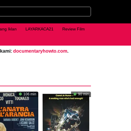
ang Iklan
LAYARKACA21
Review Film
 kami:
documentaryhowto.com
.
106 min
90 min