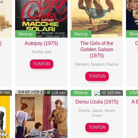
Webrip
Webrip
Web
)
Autopsy (1975)
The Girls of the
D
Golden Saloon
Thriller
,
Italy
(1975)
i
Armando
TONTON
Western
,
Belgium
,
France
to
Crispino
Gilbert
TONTON
Roussel
Webrip
USA
0 min
108 min
142 min
Dersu Uzala (1975)
A 
Drama
,
Japan
,
Soviet
Union
Akira
TONTON
Kurosawa