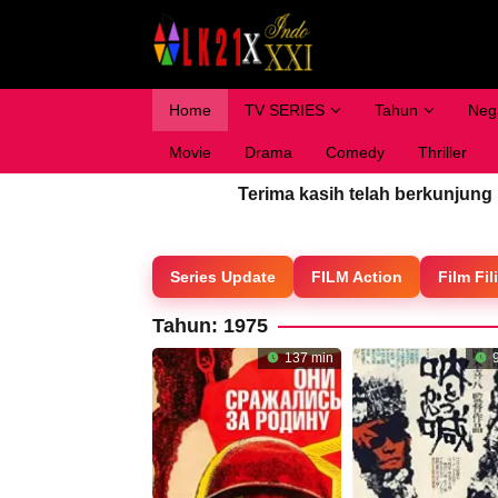
Loncat
ke
konten
Home
TV SERIES
Tahun
Neg
Movie
Drama
Comedy
Thriller
Terima kasih telah berkunjung
Series Update
FILM Action
Film Fil
Tahun:
1975
137 min
9