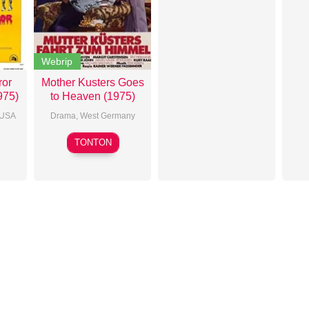
Webrip
ror
Mother Kusters Goes
975)
to Heaven (1975)
USA
Drama
,
West Germany
Rainer
TONTON
an
Werner
Fassbinder