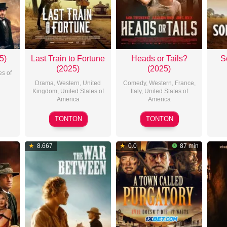
5)
Last Train to Fortune
Heads or Tails?
S
(2025)
(2025)
es of
Drama
,
Western
,
United
Comedy
,
Western
,
France
,
Kingdom
,
United States of
Italy
,
United States of
America
America
ald
2025-
2025-
TONTON
TONTON
11-
10-
08
02
8.667
0.0
87 min