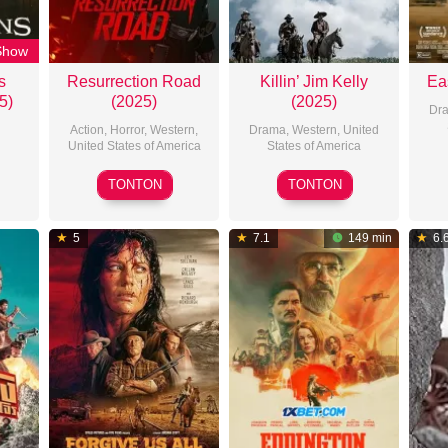
Show
s
Resurrection Road
Killin’ Jim Kelly
Ea
5)
(2025)
(2025)
Dr
Action
,
Horror
,
Western
,
Drama
,
Western
,
United
United States of America
States of America
2025-
2025-
TONTON
TONTON
06-
01-
06
23
5
7.1
149 min
6.