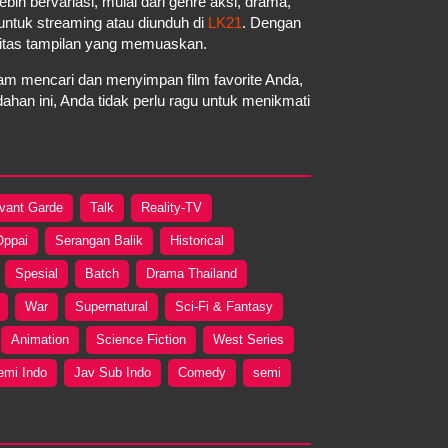
ebih bervariasi, mulai dari genre aksi, drama,
a untuk streaming atau diunduh di
LK21
. Dengan
litas tampilan yang memuaskan.
m mencari dan menyimpan film favorite Anda,
an ini, Anda tidak perlu ragu untuk menikmati
vant Garde
Talk
Reality-TV
Oppai
Serangan Balik
Historical
Spesial
Batch
Drama Thailand
War
Supernatural
Sci-Fi & Fantasy
Animation
Science Fiction
West Series
emi Indo
Jav Sub Indo
Comedy
semi