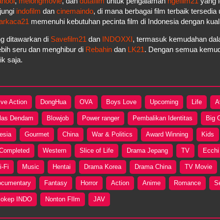
anool
,
melongmovie
, dan
dutafilm
untuk pengalaman
ngefilm21
yang l
jungi
indofilm
dan
cinemaindo
, di mana berbagai film terbaik tersedi
arkaca21
memenuhi kebutuhan pecinta film di Indonesia dengan kua
g ditawarkan di
Savefilm21
dan
INDOXXI
, termasuk kemudahan dala
bih seru dan menghibur di
Rebahin
dan
LK21
. Dengan semua kemudah
k saja.
ive Action
DongHua
OVA
Boys Love
Upcoming
Life
A
las Dendam
Blowjob
Power ranger
Pembalikan Identitas
Big 
esia
Gourmet
China
War & Politics
Award Winning
Kids
Completed
Western
Slice of Life
Drama Jepang
TV
Ecchi
i-Fi
Music
Hentai
Drama Korea
Drama China
TV Movie
cumentary
Fantasy
Horror
Action
Anime
Romance
S
okep INDO
Nonton FIlm
JAV