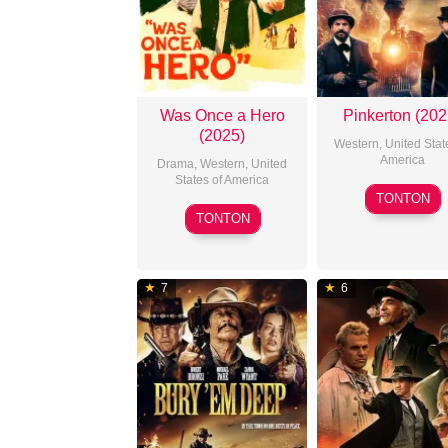
Was Once a Hero
Pinkerton (202
(2025)
Western
,
United Stat
America
Drama
,
Western
,
United
States of America
Tiffany
TONTON
2025-
McDon
TONTON
04-
25
7
6