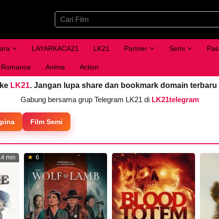
ara
LAYARKACA21
LK21
Partner
Semi
Pas
Romance
Anime
Action
 ke
LK21
. Jangan lupa share dan bookmark domain terbaru
Gabung bersama grup Telegram LK21 di
LK21telegram
ipina
Film Semi
4 min
6