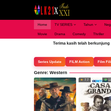
Loncat
ke
konten
Home
TV SERIES
Tahun
Neg
Movie
Drama
Comedy
Thriller
Terima kasih telah berkunjung
Series Update
FILM Action
Film Fil
Genre: Western
7.7
11