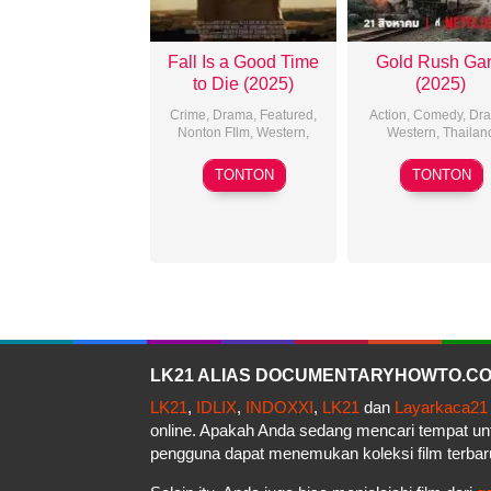
Fall Is a Good Time
Gold Rush Ga
to Die (2025)
(2025)
Crime
,
Drama
,
Featured
,
Action
,
Comedy
,
Dr
Nonton FIlm
,
Western
,
Western
,
Thailan
20
2025-
TONTON
TONTON
Jun
08-
2025
19
LK21 ALIAS DOCUMENTARYHOWTO.COM 
LK21
,
IDLIX
,
INDOXXI
,
LK21
dan
Layarkaca21
online. Apakah Anda sedang mencari tempat u
pengguna dapat menemukan koleksi film terbar