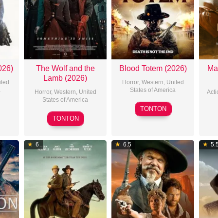
026)
The Wolf and the
Blood Totem (2026)
Ma
Lamb (2026)
ited
Horror
,
Western
,
United
a
States of America
Horror
,
Western
,
United
Acti
States of America
2026-
TONTON
2026-
01-
TONTON
04-
06
24
6
6.5
5.