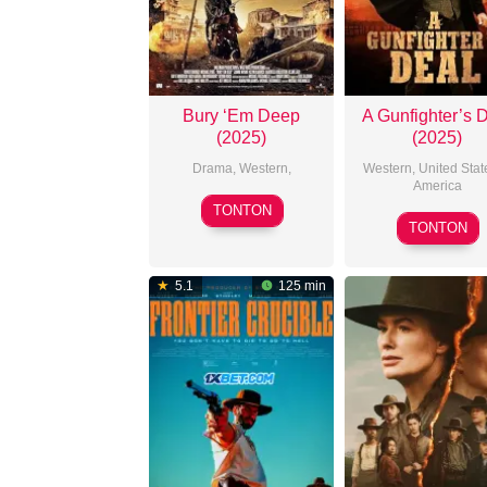
Bury ‘Em Deep
A Gunfighter’s 
(2025)
(2025)
Drama
,
Western
,
Western
,
United Stat
America
2025-
TONTON
2025-
07-
TONTON
10-
08
31
5.1
125 min