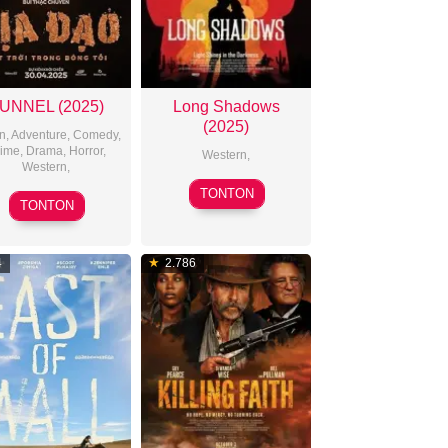
UNNEL (2025)
Long Shadows
(2025)
n
,
Adventure
,
Comedy
,
ime
,
Drama
,
Horror
,
Western
,
Western
,
2025-
TONTON
2025-
TONTON
11-
04-
07
02
4
2.786