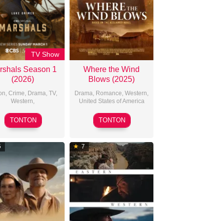
TV Show
rshals Season 1
Where the Wind
(2026)
Blows (2025)
on
,
Crime
,
Drama
,
TV
,
Drama
,
Romance
,
Western
,
Western
,
United States of America
2025-
TONTON
TONTON
10-
24
5
7