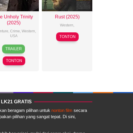
e Unholy Trinity
Rust (2025)
(2025)
Western
,
nture
,
Crime
,
Western
,
2025-
USA
TONTON
05-
2025-
Richard
01
TRAILER
06-
Gray
13
TONTON
 LK21 GRATIS
akan beragam pilihan untuk
nonton film
secara
kan pilihan yang sangat tepat. Di sini,