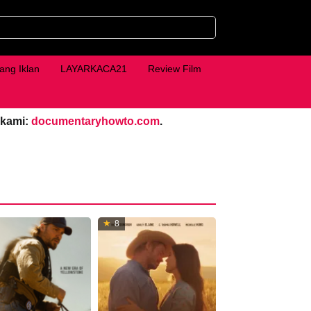
ang Iklan
LAYARKACA21
Review Film
 kami:
documentaryhowto.com
.
8