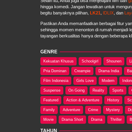
Selain itu, Anda juga bisa menjelajahi film dari
g
hingga komedi. Jangan lewatkan untuk mengun
begitu banyaknya pilihan,
LK21
,
IDLIX
, dan
Lay
Pastikan Anda memanfaatkan berbagai fitur yan
sehingga momen menonton di rumah menjadi le
tayangan berkualitas hanya dengan beberapa kli
GENRE
Kekuatan Khusus
Schoolgirl
Shounen
L
Pria Dominan
Creampie
Drama India
Ba
Film Indonesia
Girls Love
Modern
Indon
Suspense
On Going
Reality
Sports
Featured
Action & Adventure
History
Sc
Family
Adventure
Crime
Mystery
Do
Movie
Drama Short
Drama
Thriller
B
TAHUN