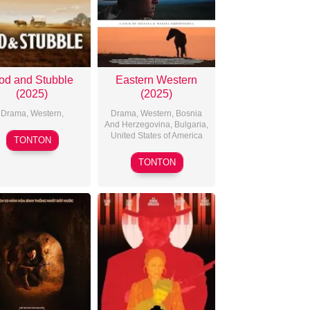
od and Stubble
Eastern Western
(2025)
(2025)
Drama
,
Western
,
Drama
,
Western
,
Bosnia
And Herzegovina
,
Bulgaria
,
2025-
United States of America
TONTON
04-
2025-
TONTON
18
12-
05