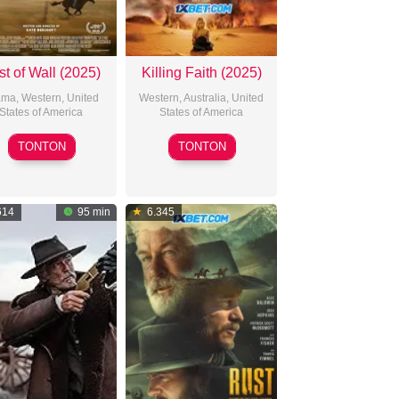
st of Wall (2025)
Killing Faith (2025)
ama
,
Western
,
United
Western
,
Australia
,
United
States of America
States of America
2025-
2025-
TONTON
TONTON
08-
10-
15
03
614
95 min
6.345