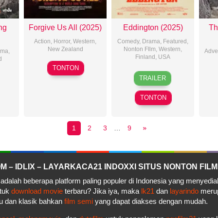
ng
Forgive Us All (2025)
Eddington (2025)
Th
Action
,
Horror
,
Western
,
Comedy
,
Drama
,
Featured
,
New Zealand
Nonton FIlm
,
Western
,
ama
,
Adve
Finland
,
USA
d
2025-
TONTON
16
Ari
05-
TRAILER
Jul
Aster
08
2025
TONTON
1
2
3
…
9
– IDLIX – LAYARKACA21 INDOXXI SITUS NONTON FILM
adalah beberapa platform paling populer di Indonesia yang menyedi
ntuk
download movie
terbaru? Jika iya, maka
lk21
dan
layarindo
merupa
u dan klasik bahkan
film semi
yang dapat diakses dengan mudah.