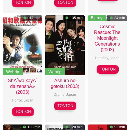
Johnnie
Joyce
RodrÃ­
TONTON
TONTON
To
Chopra
guez
Bluray
112 min
135 min
84 min
Cosmic
Rescue: The
Moonlight
Generations
(2003)
Comedy
,
Japan
Shinsuke
TONTON
Webrip
Webrip
Sato
ShÃ´wa kayÃ´
Ashura no
daizenshÃ»
gotoku (2003)
(2003)
Drama
,
Japan
Horror
,
Japan
Yoshimitsu
TONTON
Tetsuo
Morita
TONTON
Shinohara
103 min
120 min
92 min