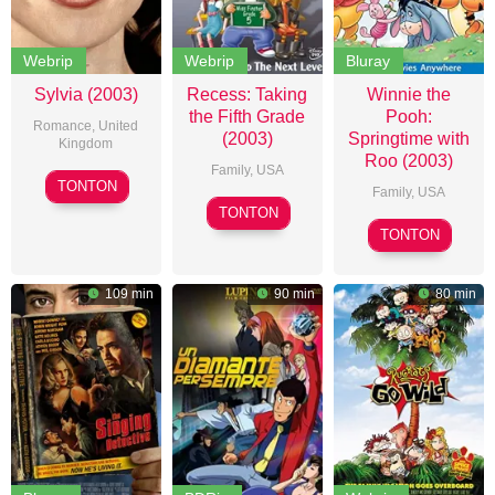
Webrip
Webrip
Bluray
Sylvia (2003)
Recess: Taking
Winnie the
the Fifth Grade
Pooh:
Romance
,
United
(2003)
Springtime with
Kingdom
Roo (2003)
Family
,
USA
Christine
TONTON
Family
,
USA
Jeffs
Howy
TONTON
Elliot
Parkins
TONTON
M.
Bour
109 min
90 min
80 min