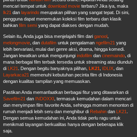
mencari tempat untuk
download movie
terbaru? Jika iya, maka
lk21
dan
layarindo
merupakan pilihan yang sangat tepat. Di sini,
pengguna dapat menemukan koleksi film terbaru dan klasik
bahkan
film semi
yang dapat diakses dengan mudah.
Selain itu, Anda juga bisa menjelajahi film dari
ganool
,
melongmovie
, dan
dutafilm
untuk pengalaman
ngefilm21
yang
lebih bervariasi, mulai dari genre aksi, drama, hingga komedi.
Jangan lewatkan untuk mengunjungi
indofilm
dan
cinemaindo
, di
mana berbagai film terbaik tersedia untuk streaming atau diunduh
di
LK21
. Dengan begitu banyaknya pilihan,
LK21
,
IDLIX
, dan
Layarkaca21
memenuhi kebutuhan pecinta film di Indonesia
dengan kualitas tampilan yang memuaskan.
Pastikan Anda memanfaatkan berbagai fitur yang ditawarkan di
Savefilm21
dan
INDOXXI
, termasuk kemudahan dalam mencari
dan menyimpan film favorite Anda, sehingga momen menonton di
rumah menjadi lebih seru dan menghibur di
Rebahin
dan
LK21
.
Dengan semua kemudahan ini, Anda tidak perlu ragu untuk
menikmati tayangan berkualitas hanya dengan beberapa klik
saja.