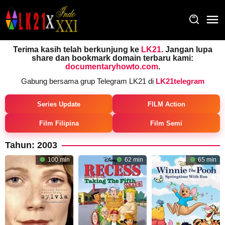
Loncat
ke
konten
Terima kasih telah berkunjung ke
LK21
. Jangan lupa
share dan bookmark domain terbaru kami:
documentaryhowto.com
.
Gabung bersama grup Telegram LK21 di
LK21telegram
Series Update
FILM Action
Film Filipina
Film Semi
Tahun:
2003
100 min
62 min
65 min