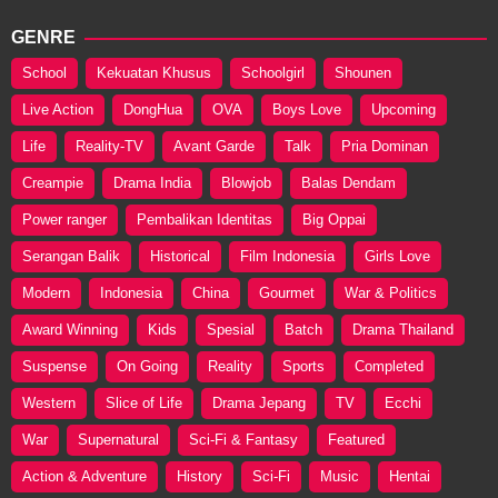
GENRE
School
Kekuatan Khusus
Schoolgirl
Shounen
Live Action
DongHua
OVA
Boys Love
Upcoming
Life
Reality-TV
Avant Garde
Talk
Pria Dominan
Creampie
Drama India
Blowjob
Balas Dendam
Power ranger
Pembalikan Identitas
Big Oppai
Serangan Balik
Historical
Film Indonesia
Girls Love
Modern
Indonesia
China
Gourmet
War & Politics
Award Winning
Kids
Spesial
Batch
Drama Thailand
Suspense
On Going
Reality
Sports
Completed
Western
Slice of Life
Drama Jepang
TV
Ecchi
War
Supernatural
Sci-Fi & Fantasy
Featured
Action & Adventure
History
Sci-Fi
Music
Hentai