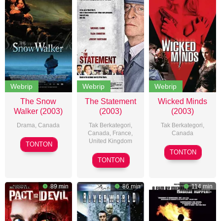
Webrip
Webrip
Webrip
The Snow
The Statement
Wicked Minds
Walker (2003)
(2003)
(2003)
Drama
,
Canada
Tak Berkategori,
Tak Berkategori,
Canada
,
France
,
Canada
Charles
United Kingdom
TONTON
Jason
Martin
TONTON
Norman
Hreno
TONTON
Smith
Jewison
89 min
86 min
114 min