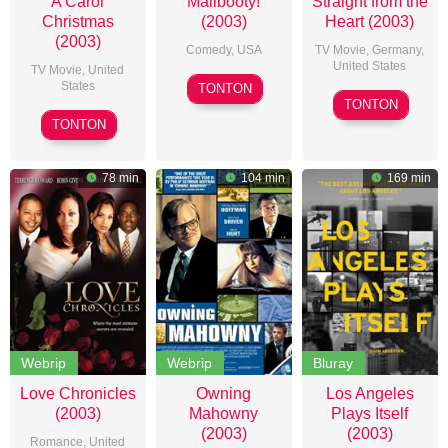
A Carol
Malibooty!
Straight from the
Christmas
(2003)
Heart (2003)
(2003)
Comedy
,
USA
TV Movie
,
Germany
,
United States
TV Movie
,
United
Barry
States
TONTON
David
Bowles
TONTON
Matthew
S.
TONTON
Irmas
Cass
Sr.
78 min
104 min
169 min
Webrip
Webrip
Bluray
Love Chronicles
Owning
Los Angeles
(2003)
Mahowny
Plays Itself
(2003)
(2003)
Romance
,
United