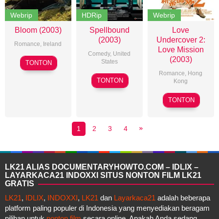
Webrip
HDRip
Webrip
Bloom (2003)
Spellbound
Love
(2003)
Undercover 2:
Romance
,
Ireland
Love Mission
Comedy
,
United
(2003)
Sean
States
TONTON
Walsh
Romance
,
Hong
N/A
TONTON
Kong
Joe
TONTON
Ma
1
2
3
4
LK21 ALIAS DOCUMENTARYHOWTO.COM – IDLIX –
LAYARKACA21 INDOXXI SITUS NONTON FILM LK21
GRATIS
LK21
,
IDLIX
,
INDOXXI
,
LK21
dan
Layarkaca21
adalah beberapa
platform paling populer di Indonesia yang menyediakan beragam
pilihan untuk
nonton film
secara online. Apakah Anda sedang