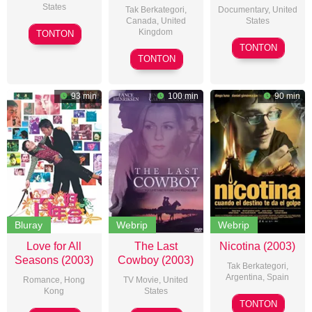
States
Tak Berkategori,
Documentary
,
United
Canada
,
United
States
Tyler
Kingdom
TONTON
Thom
Maddox
TONTON
Richard
Andersen
TONTON
Kwietniowski
93 min
100 min
90 min
Bluray
Webrip
Webrip
Love for All
The Last
Nicotina (2003)
Seasons (2003)
Cowboy (2003)
Tak Berkategori,
Argentina
,
Spain
Romance
,
Hong
TV Movie
,
United
Kong
States
Hugo
TONTON