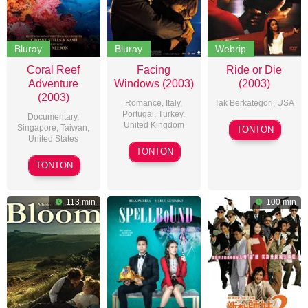
Bluray
Bluray
Webrip
Coral Reef
Facing
Ride or Die
Adventure
Windows (2003)
(2003)
(2003)
Romance
,
Italy
,
Tak Berkategori,
USA
Portugal
,
Turkey
,
Documentary
,
United Kingdom
Craig
Singapore
,
Taiwan
,
TONTON
United States
Ross
Ferzan
TONTON
Jr.
Greg
Ozpetek
TONTON
MacGillivray
113 min
100 min