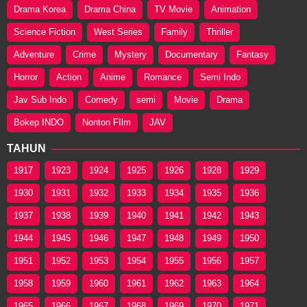
Drama Korea
Drama China
TV Movie
Animation
Science Fiction
West Series
Family
Thriller
Adventure
Crime
Mystery
Documentary
Fantasy
Horror
Action
Anime
Romance
Semi Indo
Jav Sub Indo
Comedy
semi
Movie
Drama
Bokep INDO
Nonton FIlm
JAV
TAHUN
1917
1923
1924
1925
1926
1928
1929
1930
1931
1932
1933
1934
1935
1936
1937
1938
1939
1940
1941
1942
1943
1944
1945
1946
1947
1948
1949
1950
1951
1952
1953
1954
1955
1956
1957
1958
1959
1960
1961
1962
1963
1964
1965
1966
1967
1968
1969
1970
1971