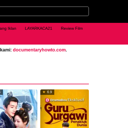
ang Iklan
LAYARKACA21
Review Film
 kami:
documentaryhowto.com
.
5
6.9