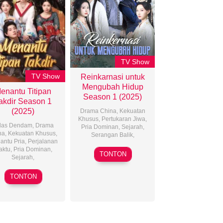
TV Show
TV Show
Reinkarnasi untuk
Mengubah Hidup
enantu Titipan
Season 1 (2025)
akdir Season 1
(2025)
Drama China
,
Kekuatan
Khusus
,
Pertukaran Jiwa
,
las Dendam
,
Drama
Pria Dominan
,
Sejarah
,
na
,
Kekuatan Khusus
,
Serangan Balik
,
antu Pria
,
Perjalanan
aktu
,
Pria Dominan
,
08
TONTON
Sejarah
,
Mar
2025
17
TONTON
Feb
2025