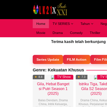
Loncat
ke
konten
Home
TV SERIES
Tahun
Neg
Movie
Drama
Comedy
Thriller
Terima kasih telah berkunjung
Series Update
FILM Action
Film Fil
Genre: Kekuatan Khusus
TV Show
TV 
8.8
7.3
Gila, Hebat Banget
Istriku Tiga, Tak
si Putri Season 1
Gila S2 Seaso
(2025)
(2025)
Balas Dendam
,
Drama
Drama China
,
Kekua
China
,
Intrik Keluarga
,
Khusus
,
Perjalanan 