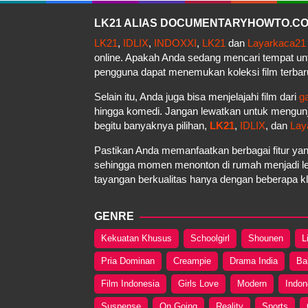
LK21 ALIAS DOCUMENTARYHOWTO.COM 
LK21
,
IDLIX
,
INDOXXI
,
LK21
dan
Layarkaca21
online. Apakah Anda sedang mencari tempat u
pengguna dapat menemukan koleksi film terbar
Selain itu, Anda juga bisa menjelajahi film dari
g
hingga komedi. Jangan lewatkan untuk mengun
begitu banyaknya pilihan,
LK21
,
IDLIX
, dan
Lay
Pastikan Anda memanfaatkan berbagai fitur yan
sehingga momen menonton di rumah menjadi le
tayangan berkualitas hanya dengan beberapa kli
GENRE
Kekuatan Khusus
Schoolgirl
Shounen
L
Pria Dominan
Creampie
Drama India
Ba
Film Indonesia
Girls Love
Modern
Indon
Suspense
On Going
Reality
Sports