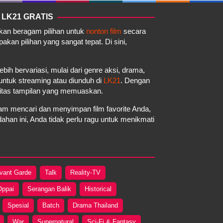
 LK21 GRATIS
akan beragam pilihan untuk
nonton film
secara
kan pilihan yang sangat tepat. Di sini,
ebih bervariasi, mulai dari genre aksi, drama,
a untuk streaming atau diunduh di
LK21
. Dengan
litas tampilan yang memuaskan.
m mencari dan menyimpan film favorite Anda,
an ini, Anda tidak perlu ragu untuk menikmati
vant Garde
Talk
Reality-TV
Oppai
Serangan Balik
Historical
Spesial
Batch
Drama Thailand
War
Supernatural
Sci-Fi & Fantasy