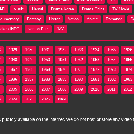
i-Fi
Music
Hentai
Drama Korea
Drama China
TV Movie
cumentary
Fantasy
Horror
Action
Anime
Romance
S
okep INDO
Nonton FIlm
JAV
8
1929
1930
1931
1932
1933
1934
1935
1936
7
1948
1949
1950
1951
1952
1953
1954
1955
6
1967
1968
1969
1970
1971
1972
1973
1974
5
1986
1987
1988
1989
1990
1991
1992
1993
4
2005
2006
2007
2008
2009
2010
2011
2012
3
2024
2025
2026
NaN
 publicly available on the internet. We do not host or store any video 