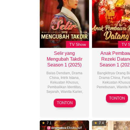
TV Show
TV 
Selir yang
Anak Pemba
Mengubah Takdir
Rezeki Datan
Season 1 (2025)
Season 1 (202
Balas Dendam
,
Drama
Bangkitnya Orang B
China
,
Intrik Istana
,
Drama China
,
Fant
Kekuatan Khusus
,
Kekuatan Khusu
Pembalikan Identitas
,
Penebusan
,
Wanita 
Sejarah
,
Wanita Karier
,
21
TONTON
22
May
TONTON
Mar
2025
2025
7.1
7.4