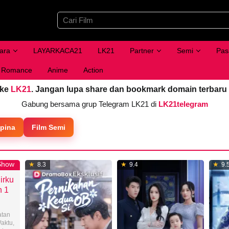
ara
LAYARKACA21
LK21
Partner
Semi
Pas
Romance
Anime
Action
 ke
LK21
. Jangan lupa share dan bookmark domain terbaru
Gabung bersama grup Telegram LK21 di
LK21telegram
ipina
Film Semi
Show
8.3
9.4
9.
dirku
n 1
tan
Waktu
,