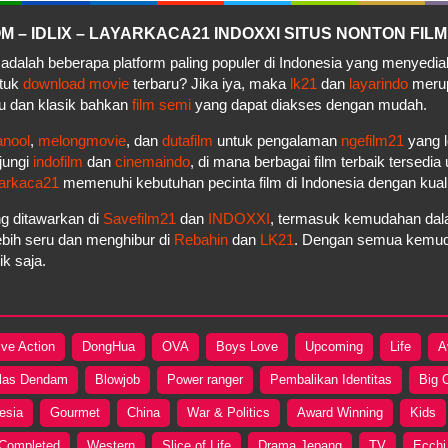
– IDLIX – LAYARKACA21 INDOXXI SITUS NONTON FILM
adalah beberapa platform paling populer di Indonesia yang menyedi
ntuk
download movie
terbaru? Jika iya, maka
lk21
dan
layarindo
merupa
u dan klasik bahkan
film semi
yang dapat diakses dengan mudah.
anool
,
melongmovie
, dan
dutafilm
untuk pengalaman
ngefilm21
yang l
jungi
indofilm
dan
cinemaindo
, di mana berbagai film terbaik tersedi
arkaca21
memenuhi kebutuhan pecinta film di Indonesia dengan kua
g ditawarkan di
Savefilm21
dan
INDOXXI
, termasuk kemudahan dala
bih seru dan menghibur di
Rebahin
dan
LK21
. Dengan semua kemudah
k saja.
ive Action
DongHua
OVA
Boys Love
Upcoming
Life
A
las Dendam
Blowjob
Power ranger
Pembalikan Identitas
Big 
esia
Gourmet
China
War & Politics
Award Winning
Kids
Completed
Western
Slice of Life
Drama Jepang
TV
Ecchi