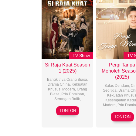
TV Show
TV 
Si Raja Kuat Season
Pergi Tanpa
1 (2025)
Menoleh Seaso
(2025)
Bangkitnya Orang Biasa
,
Drama China
,
Kekuatan
Balas Dendam
,
Ci
Khusus
,
Modern
,
Orang
Segitiga
,
Drama Ch
Biasa
,
Pria Dominan
,
Kekuatan Khusu
Serangan Balik
,
Kesempatan Kedu
Modern
,
Pria Domi
13
TONTON
22
Mar
TONTON
Nov
2025
2025