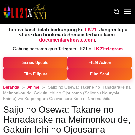
Loncat
ke
konten
Terima kasih telah berkunjung ke
LK21
. Jangan lupa
share dan bookmark domain terbaru kami:
documentaryhowto.com
.
Gabung bersama grup Telegram LK21 di
LK21telegram
Series Update
FILM Action
Film Filipina
Film Semi
Beranda
Anime
Saijo no Osewa: Takane no Hanadarake na
Meimonkou de, Gakuin Ichi no Ojousama (Seikatsu Nouryoku
Kaimu) wo Kagenagara Osewa suru Koto ni Narimashita
Saijo no Osewa: Takane no
Hanadarake na Meimonkou de,
Gakuin Ichi no Ojousama