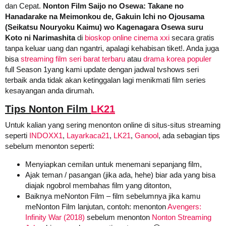
dan Cepat.
Nonton Film Saijo no Osewa: Takane no
Hanadarake na Meimonkou de, Gakuin Ichi no Ojousama
(Seikatsu Nouryoku Kaimu) wo Kagenagara Osewa suru
Koto ni Narimashita
di
bioskop online cinema xxi
secara gratis
tanpa keluar uang dan ngantri, apalagi kehabisan tiket!. Anda juga
bisa
streaming film seri barat terbaru
atau
drama korea populer
full Season 1yang kami update dengan jadwal tvshows seri
terbaik anda tidak akan ketinggalan lagi menikmati film series
kesayangan anda dirumah.
Tips Nonton Film
LK21
Untuk kalian yang sering menonton online di situs-situs streaming
seperti
INDOXX1
,
Layarkaca21
,
LK21
,
Ganool
, ada sebagian tips
sebelum menonton seperti:
Menyiapkan cemilan untuk menemani sepanjang film,
Ajak teman / pasangan (jika ada, hehe) biar ada yang bisa
diajak ngobrol membahas film yang ditonton,
Baiknya meNonton Film – film sebelumnya jika kamu
meNonton Film lanjutan, contoh: menonton
Avengers:
Infinity War (2018)
sebelum menonton
Nonton Streaming