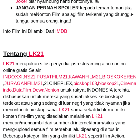
Joker
biar nyambung nanti nontonnya. 😀
JANGAN PERNAH SPOILER
kepada teman-teman jika
sudah meNonton Film apalagi film terkenal yang ditunggu-
tunggu semua orang. ingat!
Info Film Ini Di ambil Dari
IMDB
Tentang
LK21
LK21
merupakan situs penyedia jasa streaming atau nonton
online gratis Selain
INDOXXI
,
NS21
,
PUSATFILM21
,
KAWANFILM21
,
BIOSKOKEREN
,
JURAGANFILM21
,21CINEPLEX,
bioskop168
,
bioskop21
,
Cinema
indo
,
DutaFilm,
DewaNonton
untuk rakyat INDONESIA tercinta,
dikhususkan untuk mereka yang susah akses ke bioskop2
terdekat atau yang sedang di luar negri yang tidak nyaman jika
menonton di bioskop sana.
LK21
sama sekali tidak memiliki
konten film-film yang disediakan melainkan
LK21
mencari/mengambil dari sumber di internet/forum/situs yang
meng-upload semua film tersebut lalu dipasang di situs ini.
Beberapa kategori film yang dimiliki
LK21
seperti film Action,