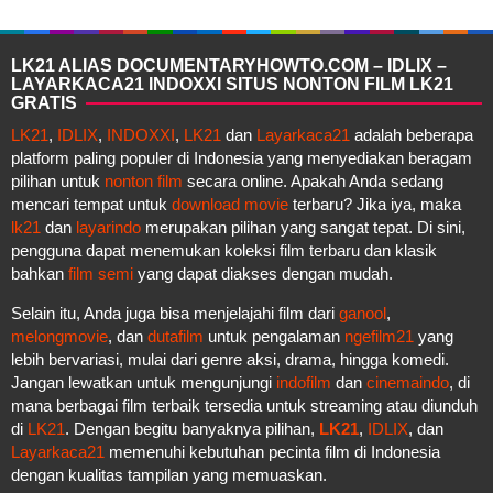
LK21 ALIAS DOCUMENTARYHOWTO.COM – IDLIX –
LAYARKACA21 INDOXXI SITUS NONTON FILM LK21
GRATIS
LK21
,
IDLIX
,
INDOXXI
,
LK21
dan
Layarkaca21
adalah beberapa
platform paling populer di Indonesia yang menyediakan beragam
pilihan untuk
nonton film
secara online. Apakah Anda sedang
mencari tempat untuk
download movie
terbaru? Jika iya, maka
lk21
dan
layarindo
merupakan pilihan yang sangat tepat. Di sini,
pengguna dapat menemukan koleksi film terbaru dan klasik
bahkan
film semi
yang dapat diakses dengan mudah.
Selain itu, Anda juga bisa menjelajahi film dari
ganool
,
melongmovie
, dan
dutafilm
untuk pengalaman
ngefilm21
yang
lebih bervariasi, mulai dari genre aksi, drama, hingga komedi.
Jangan lewatkan untuk mengunjungi
indofilm
dan
cinemaindo
, di
mana berbagai film terbaik tersedia untuk streaming atau diunduh
di
LK21
. Dengan begitu banyaknya pilihan,
LK21
,
IDLIX
, dan
Layarkaca21
memenuhi kebutuhan pecinta film di Indonesia
dengan kualitas tampilan yang memuaskan.