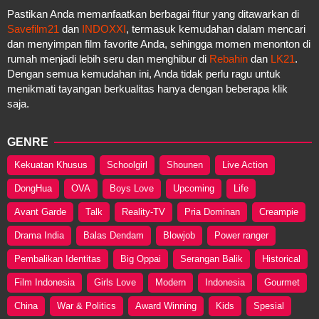
Pastikan Anda memanfaatkan berbagai fitur yang ditawarkan di
Savefilm21
dan
INDOXXI
, termasuk kemudahan dalam mencari
dan menyimpan film favorite Anda, sehingga momen menonton di
rumah menjadi lebih seru dan menghibur di
Rebahin
dan
LK21
.
Dengan semua kemudahan ini, Anda tidak perlu ragu untuk
menikmati tayangan berkualitas hanya dengan beberapa klik
saja.
GENRE
Kekuatan Khusus
Schoolgirl
Shounen
Live Action
DongHua
OVA
Boys Love
Upcoming
Life
Avant Garde
Talk
Reality-TV
Pria Dominan
Creampie
Drama India
Balas Dendam
Blowjob
Power ranger
Pembalikan Identitas
Big Oppai
Serangan Balik
Historical
Film Indonesia
Girls Love
Modern
Indonesia
Gourmet
China
War & Politics
Award Winning
Kids
Spesial