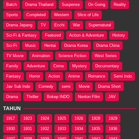
Batch
Drama Thailand
Suspense
On Going
Reality
Sports
Completed
Western
Slice of Life
Drama Jepang
TV
Ecchi
War
Supernatural
Sci-Fi & Fantasy
Featured
Action & Adventure
History
Sci-Fi
Music
Hentai
Drama Korea
Drama China
TV Movie
Animation
Science Fiction
West Series
Family
Adventure
Crime
Mystery
Documentary
Fantasy
Horror
Action
Anime
Romance
Semi Indo
Jav Sub Indo
Comedy
semi
Movie
Drama Short
Drama
Thriller
Bokep INDO
Nonton FIlm
JAV
TAHUN
1917
1923
1924
1925
1926
1928
1929
1930
1931
1932
1933
1934
1935
1936
1937
1938
1939
1940
1941
1942
1943