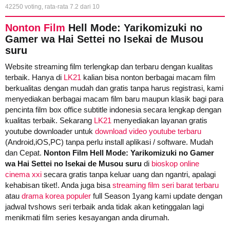
42250
voting, rata-rata
7.2
dari 10
Nonton Film
Hell Mode: Yarikomizuki no
Gamer wa Hai Settei no Isekai de Musou
suru
Website streaming film terlengkap dan terbaru dengan kualitas
terbaik. Hanya di
LK21
kalian bisa nonton berbagai macam film
berkualitas dengan mudah dan gratis tanpa harus registrasi, kami
menyediakan berbagai macam film baru maupun klasik bagi para
pencinta film box office subtitle indonesia secara lengkap dengan
kualitas terbaik. Sekarang
LK21
menyediakan layanan gratis
youtube downloader untuk
download video youtube terbaru
(Android,iOS,PC) tanpa perlu install aplikasi / software. Mudah
dan Cepat.
Nonton Film Hell Mode: Yarikomizuki no Gamer
wa Hai Settei no Isekai de Musou suru
di
bioskop online
cinema xxi
secara gratis tanpa keluar uang dan ngantri, apalagi
kehabisan tiket!. Anda juga bisa
streaming film seri barat terbaru
atau
drama korea populer
full Season 1yang kami update dengan
jadwal tvshows seri terbaik anda tidak akan ketinggalan lagi
menikmati film series kesayangan anda dirumah.