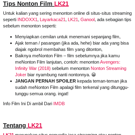
Tips Nonton Film
LK21
Untuk kalian yang sering menonton online di situs-situs streaming
seperti
INDOXX1
,
Layarkaca21
,
LK21
,
Ganool
, ada sebagian tips
sebelum menonton seperti:
Menyiapkan cemilan untuk menemani sepanjang film,
Ajak teman / pasangan (jika ada, hehe) biar ada yang bisa
diajak ngobrol membahas film yang ditonton,
Baiknya meNonton Film – film sebelumnya jika kamu
meNonton Film lanjutan, contoh: menonton
Avengers:
Infinity War (2018)
sebelum menonton
Nonton Streaming
Joker
biar nyambung nanti nontonnya. 😀
JANGAN PERNAH SPOILER
kepada teman-teman jika
sudah meNonton Film apalagi film terkenal yang ditunggu-
tunggu semua orang. ingat!
Info Film Ini Di ambil Dari
IMDB
Tentang
LK21
LK21
merupakan situs penyedia jasa streaming atau nonton