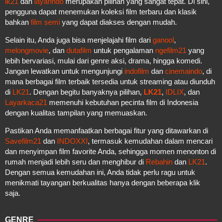
lk21
dan
layarindo
merupakan pilihan yang sangat tepat. Di sini,
pengguna dapat menemukan koleksi film terbaru dan klasik
bahkan
film semi
yang dapat diakses dengan mudah.
Selain itu, Anda juga bisa menjelajahi film dari
ganool
,
melongmovie
, dan
dutafilm
untuk pengalaman
ngefilm21
yang
lebih bervariasi, mulai dari genre aksi, drama, hingga komedi.
Jangan lewatkan untuk mengunjungi
indofilm
dan
cinemaindo
, di
mana berbagai film terbaik tersedia untuk streaming atau diunduh
di
LK21
. Dengan begitu banyaknya pilihan,
LK21
,
IDLIX
, dan
Layarkaca21
memenuhi kebutuhan pecinta film di Indonesia
dengan kualitas tampilan yang memuaskan.
Pastikan Anda memanfaatkan berbagai fitur yang ditawarkan di
Savefilm21
dan
INDOXXI
, termasuk kemudahan dalam mencari
dan menyimpan film favorite Anda, sehingga momen menonton di
rumah menjadi lebih seru dan menghibur di
Rebahin
dan
LK21
.
Dengan semua kemudahan ini, Anda tidak perlu ragu untuk
menikmati tayangan berkualitas hanya dengan beberapa klik
saja.
GENRE