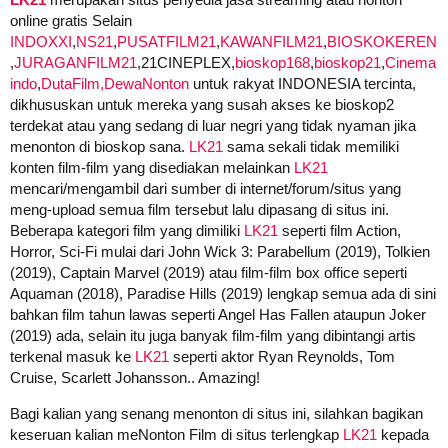
online gratis Selain
INDOXXI
,
NS21
,
PUSATFILM21
,
KAWANFILM21
,
BIOSKOKEREN
,
JURAGANFILM21
,21CINEPLEX,
bioskop168
,
bioskop21
,
Cinema
indo
,
DutaFilm,
DewaNonton
untuk rakyat INDONESIA tercinta,
dikhususkan untuk mereka yang susah akses ke bioskop2
terdekat atau yang sedang di luar negri yang tidak nyaman jika
menonton di bioskop sana.
LK21
sama sekali tidak memiliki
konten film-film yang disediakan melainkan
LK21
mencari/mengambil dari sumber di internet/forum/situs yang
meng-upload semua film tersebut lalu dipasang di situs ini.
Beberapa kategori film yang dimiliki
LK21
seperti film Action,
Horror, Sci-Fi mulai dari John Wick 3: Parabellum (2019), Tolkien
(2019), Captain Marvel (2019) atau film-film box office seperti
Aquaman (2018), Paradise Hills (2019) lengkap semua ada di sini
bahkan film tahun lawas seperti Angel Has Fallen ataupun Joker
(2019) ada, selain itu juga banyak film-film yang dibintangi artis
terkenal masuk ke
LK21
seperti aktor Ryan Reynolds, Tom
Cruise, Scarlett Johansson.. Amazing!
Bagi kalian yang senang menonton di situs ini, silahkan bagikan
keseruan kalian meNonton Film di situs terlengkap
LK21
kepada