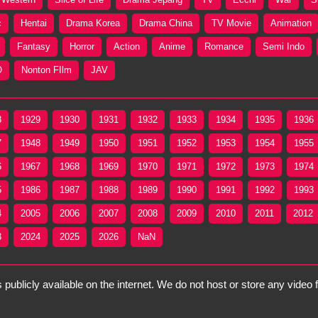
c
Hentai
Drama Korea
Drama China
TV Movie
Animation
Fantasy
Horror
Action
Anime
Romance
Semi Indo
O
Nonton FIlm
JAV
8
1929
1930
1931
1932
1933
1934
1935
1936
7
1948
1949
1950
1951
1952
1953
1954
1955
6
1967
1968
1969
1970
1971
1972
1973
1974
5
1986
1987
1988
1989
1990
1991
1992
1993
4
2005
2006
2007
2008
2009
2010
2011
2012
3
2024
2025
2026
NaN
 publicly available on the internet. We do not host or store any video 