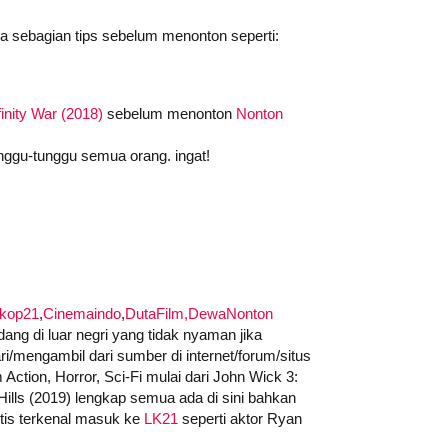
da sebagian tips sebelum menonton seperti:
inity War (2018)
sebelum menonton
Nonton
nggu-tunggu semua orang. ingat!
skop21
,
Cinemaindo
,
DutaFilm,
DewaNonton
ng di luar negri yang tidak nyaman jika
/mengambil dari sumber di internet/forum/situs
m Action, Horror, Sci-Fi mulai dari John Wick 3:
 Hills (2019) lengkap semua ada di sini bahkan
artis terkenal masuk ke
LK21
seperti aktor Ryan