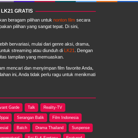
 LK21 GRATIS
akan beragam pilihan untuk
nonton film
secara
kan pilihan yang sangat tepat. Di sini,
ebih bervariasi, mulai dari genre aksi, drama,
a untuk streaming atau diunduh di
LK21
. Dengan
litas tampilan yang memuaskan.
m mencari dan menyimpan film favorite Anda,
an ini, Anda tidak perlu ragu untuk menikmati
vant Garde
Talk
Reality-TV
Oppai
Serangan Balik
Film Indonesia
esial
Batch
Drama Thailand
Suspense
upernatural
Sci-Fi & Fantasy
Featured