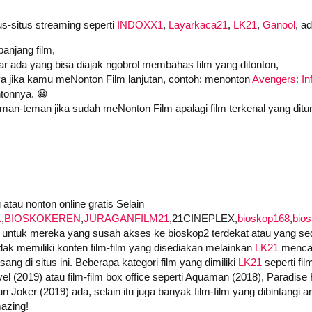
us-situs streaming seperti
INDOXX1
,
Layarkaca21
,
LK21
,
Ganool
, a
anjang film,
iar ada yang bisa diajak ngobrol membahas film yang ditonton,
a jika kamu meNonton Film lanjutan, contoh: menonton
Avengers: Inf
tonnya. 😀
an-teman jika sudah meNonton Film apalagi film terkenal yang ditu
tau nonton online gratis Selain
1
,
BIOSKOKEREN
,
JURAGANFILM21
,21CINEPLEX,
bioskop168
,
bio
untuk mereka yang susah akses ke bioskop2 terdekat atau yang seda
dak memiliki konten film-film yang disediakan melainkan
LK21
mencari
ng di situs ini. Beberapa kategori film yang dimiliki
LK21
seperti fil
el (2019) atau film-film box office seperti Aquaman (2018), Paradise
n Joker (2019) ada, selain itu juga banyak film-film yang dibintangi 
azing!