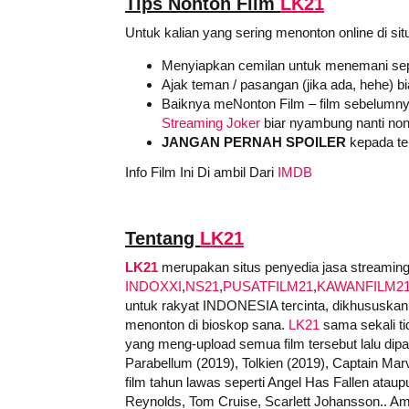
Tips Nonton Film
LK21
Untuk kalian yang sering menonton online di sit
Menyiapkan cemilan untuk menemani sep
Ajak teman / pasangan (jika ada, hehe) b
Baiknya meNonton Film – film sebelumny
Streaming Joker
biar nyambung nanti non
JANGAN PERNAH SPOILER
kepada tem
Info Film Ini Di ambil Dari
IMDB
Tentang
LK21
LK21
merupakan situs penyedia jasa streaming a
INDOXXI
,
NS21
,
PUSATFILM21
,
KAWANFILM2
untuk rakyat INDONESIA tercinta, dikhususkan 
menonton di bioskop sana.
LK21
sama sekali ti
yang meng-upload semua film tersebut lalu dipasa
Parabellum (2019), Tolkien (2019), Captain Marv
film tahun lawas seperti Angel Has Fallen ataupu
Reynolds, Tom Cruise, Scarlett Johansson.. Am