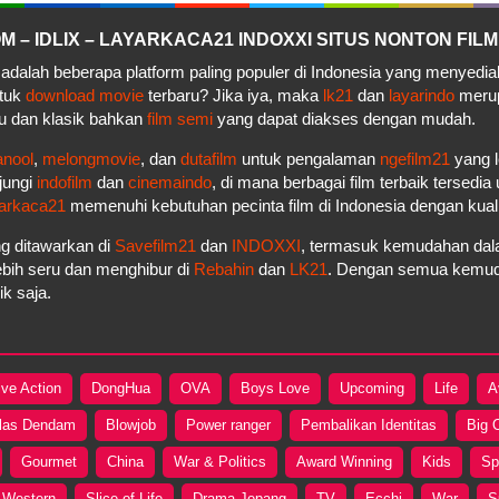
– IDLIX – LAYARKACA21 INDOXXI SITUS NONTON FILM
adalah beberapa platform paling populer di Indonesia yang menyedi
ntuk
download movie
terbaru? Jika iya, maka
lk21
dan
layarindo
merupa
u dan klasik bahkan
film semi
yang dapat diakses dengan mudah.
anool
,
melongmovie
, dan
dutafilm
untuk pengalaman
ngefilm21
yang l
jungi
indofilm
dan
cinemaindo
, di mana berbagai film terbaik tersedi
arkaca21
memenuhi kebutuhan pecinta film di Indonesia dengan kua
g ditawarkan di
Savefilm21
dan
INDOXXI
, termasuk kemudahan dala
bih seru dan menghibur di
Rebahin
dan
LK21
. Dengan semua kemudah
k saja.
ive Action
DongHua
OVA
Boys Love
Upcoming
Life
A
las Dendam
Blowjob
Power ranger
Pembalikan Identitas
Big 
Gourmet
China
War & Politics
Award Winning
Kids
Sp
Western
Slice of Life
Drama Jepang
TV
Ecchi
War
S