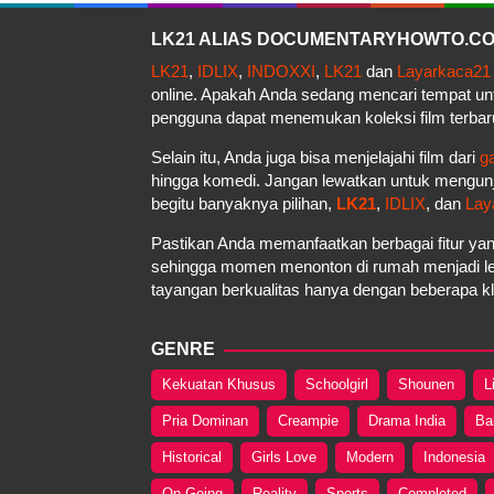
LK21 ALIAS DOCUMENTARYHOWTO.COM 
LK21
,
IDLIX
,
INDOXXI
,
LK21
dan
Layarkaca21
online. Apakah Anda sedang mencari tempat u
pengguna dapat menemukan koleksi film terbar
Selain itu, Anda juga bisa menjelajahi film dari
g
hingga komedi. Jangan lewatkan untuk mengun
begitu banyaknya pilihan,
LK21
,
IDLIX
, dan
Lay
Pastikan Anda memanfaatkan berbagai fitur yan
sehingga momen menonton di rumah menjadi le
tayangan berkualitas hanya dengan beberapa kli
GENRE
Kekuatan Khusus
Schoolgirl
Shounen
L
Pria Dominan
Creampie
Drama India
Ba
Historical
Girls Love
Modern
Indonesia
On Going
Reality
Sports
Completed