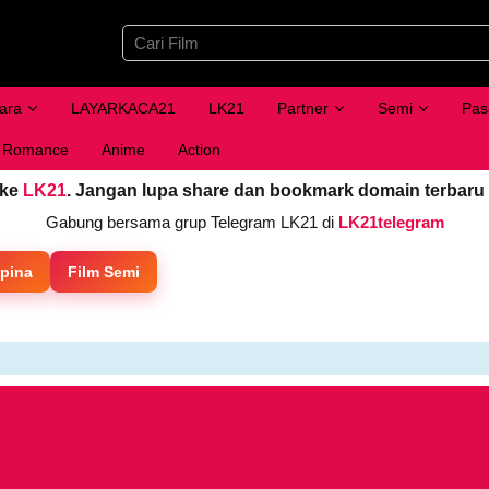
ara
LAYARKACA21
LK21
Partner
Semi
Pas
Romance
Anime
Action
 ke
LK21
. Jangan lupa share dan bookmark domain terbaru
Gabung bersama grup Telegram LK21 di
LK21telegram
ipina
Film Semi