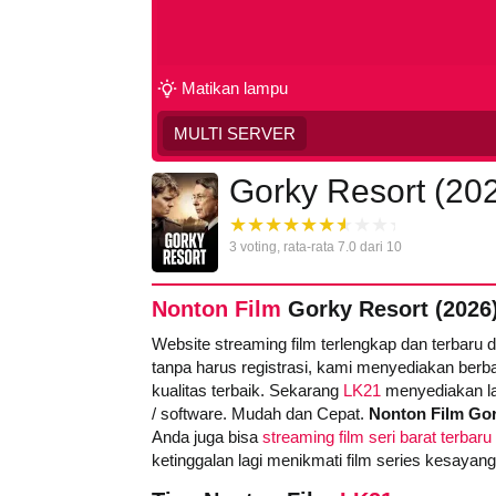
Matikan lampu
MULTI SERVER
Gorky Resort (20
3
voting, rata-rata
7.0
dari 10
Nonton Film
Gorky Resort (2026
Website streaming film terlengkap dan terbaru 
tanpa harus registrasi, kami menyediakan berba
kualitas terbaik. Sekarang
LK21
menyediakan la
/ software. Mudah dan Cepat.
Nonton Film Gor
Anda juga bisa
streaming film seri barat terbaru
ketinggalan lagi menikmati film series kesayan