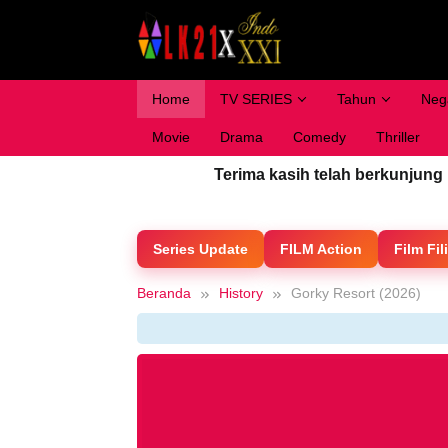
Loncat
ke
konten
Home
TV SERIES
Tahun
Neg
Movie
Drama
Comedy
Thriller
Terima kasih telah berkunjung
Series Update
FILM Action
Film Fil
Beranda
History
Gorky Resort (2026)