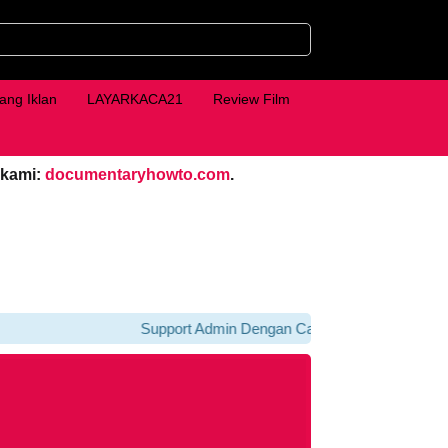
ang Iklan
LAYARKACA21
Review Film
 kami:
documentaryhowto.com
.
Support Admin Dengan Cara Klik iklan Di bawah P