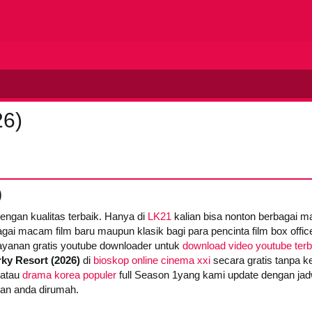
26)
)
dengan kualitas terbaik. Hanya di
LK21
kalian bisa nonton berbagai m
gai macam film baru maupun klasik bagi para pencinta film box offic
yanan gratis youtube downloader untuk
download video youtube ter
ky Resort (2026)
di
bioskop online cinema xxi
secara gratis tanpa ke
atau
drama korea populer
full Season 1yang kami update dengan jadw
gan anda dirumah.