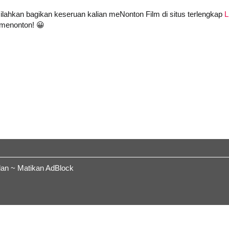
 silahkan bagikan keseruan kalian meNonton Film di situs terlengkap
L
t menonton! 😀
lan ~ Matikan AdBlock